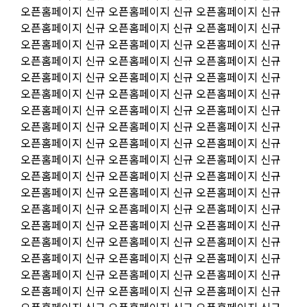
오픈홈페이지 신규 오픈홈페이지 신규 오픈홈페이지 신규
오픈홈페이지 신규 오픈홈페이지 신규 오픈홈페이지 신규
오픈홈페이지 신규 오픈홈페이지 신규 오픈홈페이지 신규
오픈홈페이지 신규 오픈홈페이지 신규 오픈홈페이지 신규
오픈홈페이지 신규 오픈홈페이지 신규 오픈홈페이지 신규
오픈홈페이지 신규 오픈홈페이지 신규 오픈홈페이지 신규
오픈홈페이지 신규 오픈홈페이지 신규 오픈홈페이지 신규
오픈홈페이지 신규 오픈홈페이지 신규 오픈홈페이지 신규
오픈홈페이지 신규 오픈홈페이지 신규 오픈홈페이지 신규
오픈홈페이지 신규 오픈홈페이지 신규 오픈홈페이지 신규
오픈홈페이지 신규 오픈홈페이지 신규 오픈홈페이지 신규
오픈홈페이지 신규 오픈홈페이지 신규 오픈홈페이지 신규
오픈홈페이지 신규 오픈홈페이지 신규 오픈홈페이지 신규
오픈홈페이지 신규 오픈홈페이지 신규 오픈홈페이지 신규
오픈홈페이지 신규 오픈홈페이지 신규 오픈홈페이지 신규
오픈홈페이지 신규 오픈홈페이지 신규 오픈홈페이지 신규
오픈홈페이지 신규 오픈홈페이지 신규 오픈홈페이지 신규
오픈홈페이지 신규 오픈홈페이지 신규 오픈홈페이지 신규