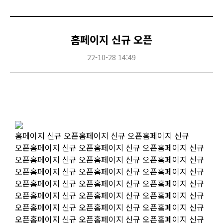
홈페이지 신규 오픈
22-10-28 14:49
Content
홈페이지 신규 오픈홈페이지 신규 오픈홈페이지 신규
오픈홈페이지 신규 오픈홈페이지 신규 오픈홈페이지 신규
오픈홈페이지 신규 오픈홈페이지 신규 오픈홈페이지 신규
오픈홈페이지 신규 오픈홈페이지 신규 오픈홈페이지 신규
오픈홈페이지 신규 오픈홈페이지 신규 오픈홈페이지 신규
오픈홈페이지 신규 오픈홈페이지 신규 오픈홈페이지 신규
오픈홈페이지 신규 오픈홈페이지 신규 오픈홈페이지 신규
오픈홈페이지 신규 오픈홈페이지 신규 오픈홈페이지 신규