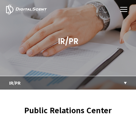
IR/PR
IR/PR
Public Relations Center