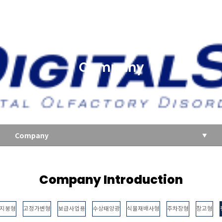
Company
Company
Company Introduction
지붕형
고정가변형
보급사업용
수상태양광
식물재배사형
주차장형
창고형