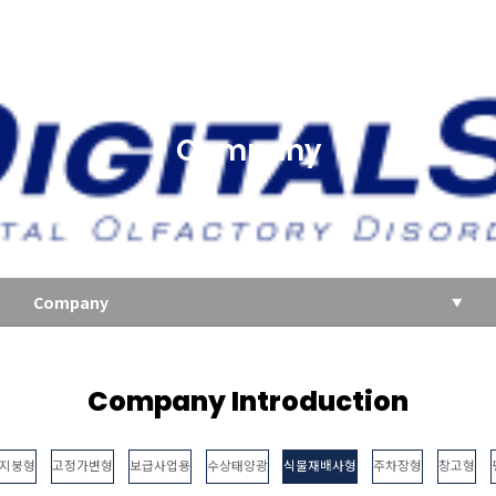
Company
Company
Company Introduction
지붕형
고정가변형
보급사업용
수상태양광
식물재배사형
주차장형
창고형