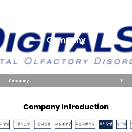
Company
Company
Company Introduction
지붕형
고정가변형
보급사업용
수상태양광
식물재배사형
주차장형
창고형