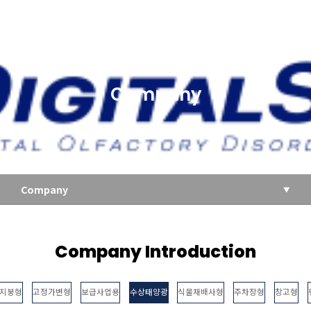
Company
Company
Company Introduction
지붕형
고정가변형
보급사업용
수상태양광
식물재배사형
주차장형
창고형