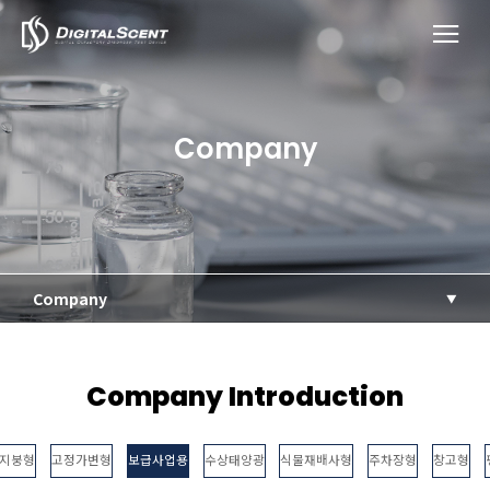
Company
Company
Company Introduction
지붕형
고정가변형
보급사업용
수상태양광
식물재배사형
주차장형
창고형