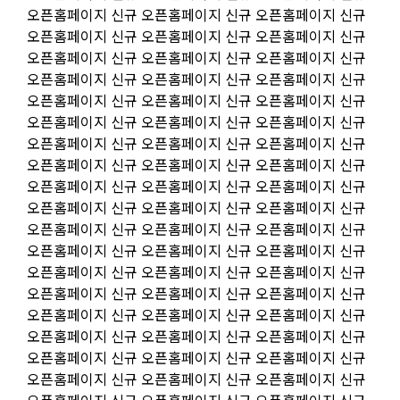
오픈홈페이지 신규 오픈홈페이지 신규 오픈홈페이지 신규
오픈홈페이지 신규 오픈홈페이지 신규 오픈홈페이지 신규
오픈홈페이지 신규 오픈홈페이지 신규 오픈홈페이지 신규
오픈홈페이지 신규 오픈홈페이지 신규 오픈홈페이지 신규
오픈홈페이지 신규 오픈홈페이지 신규 오픈홈페이지 신규
오픈홈페이지 신규 오픈홈페이지 신규 오픈홈페이지 신규
오픈홈페이지 신규 오픈홈페이지 신규 오픈홈페이지 신규
오픈홈페이지 신규 오픈홈페이지 신규 오픈홈페이지 신규
오픈홈페이지 신규 오픈홈페이지 신규 오픈홈페이지 신규
오픈홈페이지 신규 오픈홈페이지 신규 오픈홈페이지 신규
오픈홈페이지 신규 오픈홈페이지 신규 오픈홈페이지 신규
오픈홈페이지 신규 오픈홈페이지 신규 오픈홈페이지 신규
오픈홈페이지 신규 오픈홈페이지 신규 오픈홈페이지 신규
오픈홈페이지 신규 오픈홈페이지 신규 오픈홈페이지 신규
오픈홈페이지 신규 오픈홈페이지 신규 오픈홈페이지 신규
오픈홈페이지 신규 오픈홈페이지 신규 오픈홈페이지 신규
오픈홈페이지 신규 오픈홈페이지 신규 오픈홈페이지 신규
오픈홈페이지 신규 오픈홈페이지 신규 오픈홈페이지 신규